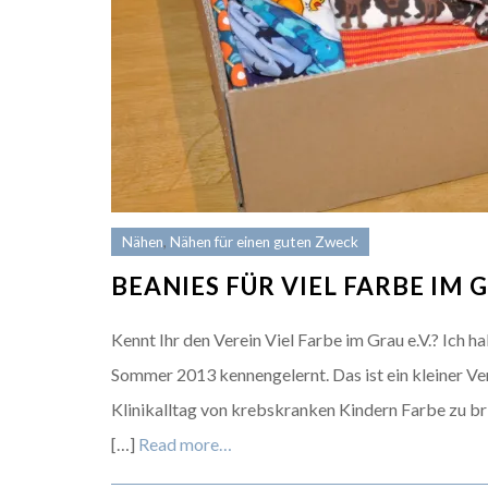
Nähen
,
Nähen für einen guten Zweck
BEANIES FÜR VIEL FARBE IM 
Kennt Ihr den Verein Viel Farbe im Grau e.V.? Ich 
Sommer 2013 kennengelernt. Das ist ein kleiner Ver
Klinikalltag von krebskranken Kindern Farbe zu bri
[…]
Read more…