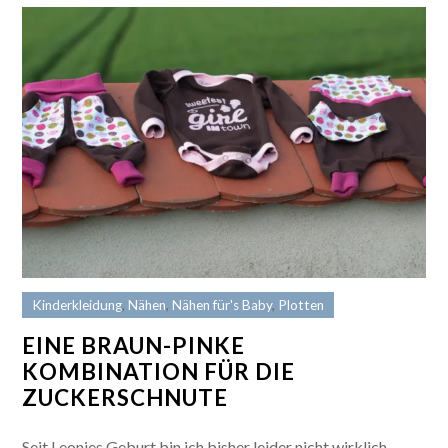
Kinderkleidung
,
Nähen
,
Nähen für's Baby
,
Plotten
EINE BRAUN-PINKE
KOMBINATION FÜR DIE
ZUCKERSCHNUTE
Seit Leonies Geburt bin ich bisher leider nicht wirklich