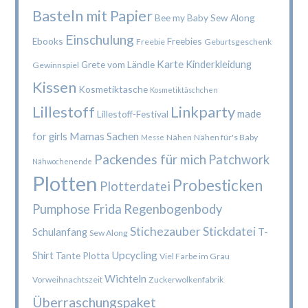
Basteln mit Papier
Bee my Baby Sew Along
Einschulung
Ebooks
Freebies
Freebie
Geburtsgeschenk
Karte
Kinderkleidung
Grete vom Ländle
Gewinnspiel
Kissen
Kosmetiktasche
Kosmetiktäschchen
Lillestoff
Linkparty
made
Lillestoff-Festival
Mamas Sachen
for girls
Nähen
Nähen für's Baby
Messe
Packendes für mich
Patchwork
Nähwochenende
Plotten
Probesticken
Plotterdatei
Pumphose Frida
Regenbogenbody
Stichezauber
Stickdatei
Schulanfang
T-
Sew Along
Upcycling
Shirt
Tante Plotta
Viel Farbe im Grau
Wichteln
Vorweihnachtszeit
Zuckerwolkenfabrik
Überraschungspaket