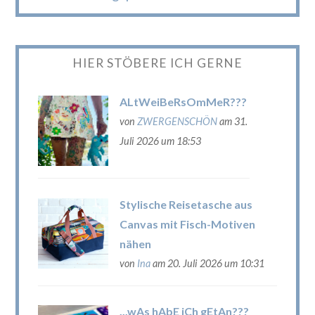
HIER STÖBERE ICH GERNE
ALtWeiBeRsOmMeR???
von
ZWERGENSCHÖN
am 31.
Juli 2026 um 18:53
Stylische Reisetasche aus
Canvas mit Fisch-Motiven
nähen
von
Ina
am 20. Juli 2026 um 10:31
...wAs hAbE iCh gEtAn???