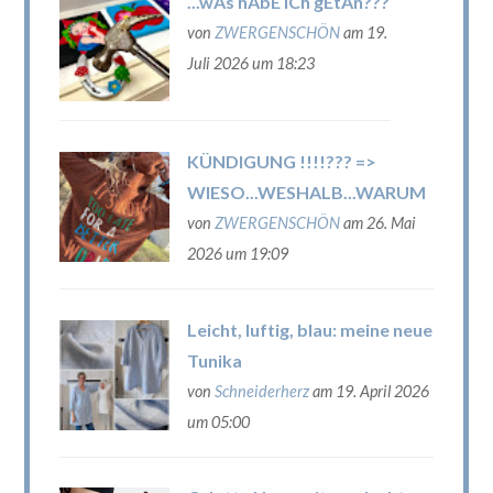
...wAs hAbE iCh gEtAn???
von
ZWERGENSCHÖN
am 19.
Juli 2026 um 18:23
KÜNDIGUNG !!!!??? =>
WIESO...WESHALB...WARUM
von
ZWERGENSCHÖN
am 26. Mai
2026 um 19:09
Leicht, luftig, blau: meine neue
Tunika
von
Schneiderherz
am 19. April 2026
um 05:00