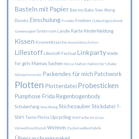
Basteln mit Papier
Bee my Baby Sew Along
Einschulung
Ebooks
Freebies
Freebie
Geburtsgeschenk
Karte
Kinderkleidung
Grete vom Ländle
Gewinnspiel
Kissen
Kosmetiktasche
Kosmetiktäschchen
Lillestoff
Linkparty
made
Lillestoff-Festival
Mamas Sachen
for girls
Nähen
Nähen für's Baby
Messe
Packendes für mich
Patchwork
Nähwochenende
Plotten
Probesticken
Plotterdatei
Pumphose Frida
Regenbogenbody
Stichezauber
Stickdatei
Schulanfang
T-
Sew Along
Upcycling
Shirt
Tante Plotta
Viel Farbe im Grau
Wichteln
Vorweihnachtszeit
Zuckerwolkenfabrik
Überraschungspaket