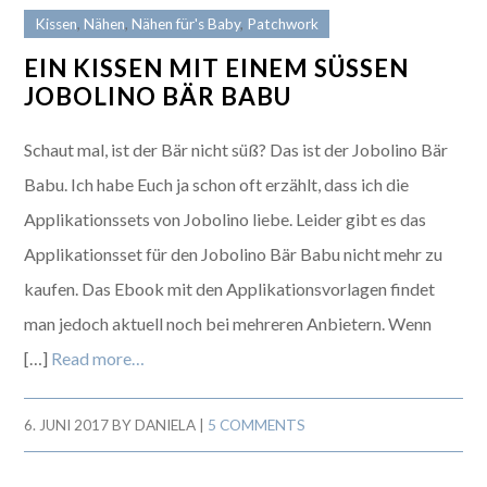
Kissen
,
Nähen
,
Nähen für's Baby
,
Patchwork
EIN KISSEN MIT EINEM SÜSSEN J
OBOLINO BÄR BABU
Schaut mal, ist der Bär nicht süß? Das ist der Jobolino Bär
Babu. Ich habe Euch ja schon oft erzählt, dass ich die
Applikationssets von Jobolino liebe. Leider gibt es das
Applikationsset für den Jobolino Bär Babu nicht mehr zu
kaufen. Das Ebook mit den Applikationsvorlagen findet
man jedoch aktuell noch bei mehreren Anbietern. Wenn
[…]
Read more…
6. JUNI 2017
BY
DANIELA
|
5 COMMENTS