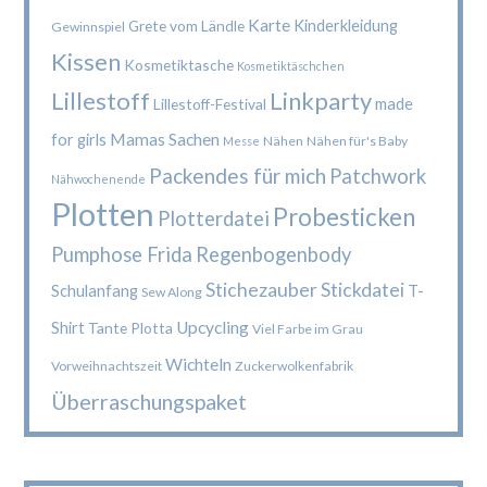
Karte
Kinderkleidung
Grete vom Ländle
Gewinnspiel
Kissen
Kosmetiktasche
Kosmetiktäschchen
Lillestoff
Linkparty
made
Lillestoff-Festival
Mamas Sachen
for girls
Nähen
Nähen für's Baby
Messe
Packendes für mich
Patchwork
Nähwochenende
Plotten
Probesticken
Plotterdatei
Pumphose Frida
Regenbogenbody
Stichezauber
Stickdatei
Schulanfang
T-
Sew Along
Upcycling
Shirt
Tante Plotta
Viel Farbe im Grau
Wichteln
Vorweihnachtszeit
Zuckerwolkenfabrik
Überraschungspaket