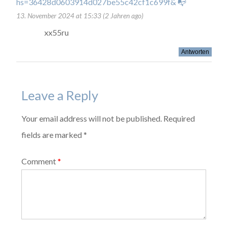
hs=36428d0603914d027be55c42cf1c699f& 📭
13. November 2024 at 15:33 (2 Jahren ago)
xx55ru
Antworten
Leave a Reply
Your email address will not be published. Required
fields are marked *
Comment
*