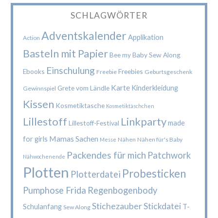
SCHLAGWÖRTER
Adventskalender
Applikation
Action
Basteln mit Papier
Bee my Baby Sew Along
Einschulung
Ebooks
Freebies
Freebie
Geburtsgeschenk
Karte
Kinderkleidung
Grete vom Ländle
Gewinnspiel
Kissen
Kosmetiktasche
Kosmetiktäschchen
Lillestoff
Linkparty
made
Lillestoff-Festival
Mamas Sachen
for girls
Nähen
Nähen für's Baby
Messe
Packendes für mich
Patchwork
Nähwochenende
Plotten
Probesticken
Plotterdatei
Pumphose Frida
Regenbogenbody
Stichezauber
Stickdatei
Schulanfang
T-
Sew Along