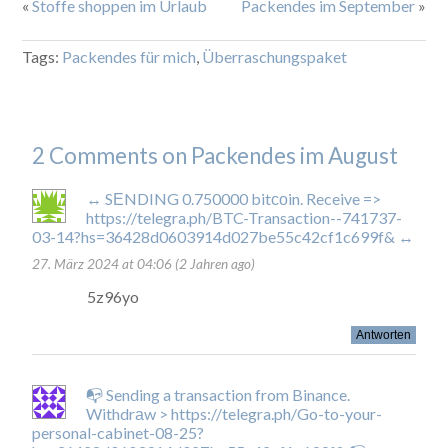
«
Stoffe shoppen im Urlaub
Packendes im September
»
Tags:
Packendes für mich
,
Überraschungspaket
2 Comments on Packendes im August
↔ SЕNDING 0.750000 bitсоin. Receive =>
https://telegra.ph/BTC-Transaction--741737-
03-14?hs=36428d0603914d027be55c42cf1c699f& ↔
27. März 2024 at 04:06 (2 Jahren ago)
5z96yo
Antworten
📭 Sending a transaction from Binance.
Withdrаw > https://telegra.ph/Go-to-your-
personal-cabinet-08-25?