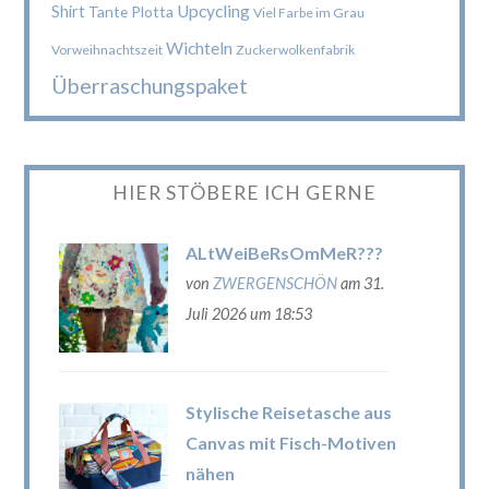
Upcycling
Shirt
Tante Plotta
Viel Farbe im Grau
Wichteln
Vorweihnachtszeit
Zuckerwolkenfabrik
Überraschungspaket
HIER STÖBERE ICH GERNE
ALtWeiBeRsOmMeR???
von
ZWERGENSCHÖN
am 31.
Juli 2026 um 18:53
Stylische Reisetasche aus
Canvas mit Fisch-Motiven
nähen