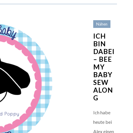
Nähen
ICH
BIN
DABEI
– BEE
MY
BABY
SEW
ALON
G
Ich habe
heute bei
Alex einen