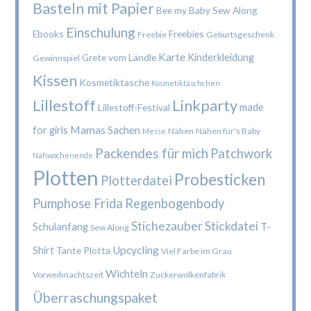
Basteln mit Papier
Bee my Baby Sew Along
Einschulung
Ebooks
Freebies
Freebie
Geburtsgeschenk
Karte
Kinderkleidung
Grete vom Ländle
Gewinnspiel
Kissen
Kosmetiktasche
Kosmetiktäschchen
Lillestoff
Linkparty
made
Lillestoff-Festival
Mamas Sachen
for girls
Nähen
Nähen für's Baby
Messe
Packendes für mich
Patchwork
Nähwochenende
Plotten
Probesticken
Plotterdatei
Pumphose Frida
Regenbogenbody
Stichezauber
Stickdatei
Schulanfang
T-
Sew Along
Upcycling
Shirt
Tante Plotta
Viel Farbe im Grau
Wichteln
Vorweihnachtszeit
Zuckerwolkenfabrik
Überraschungspaket