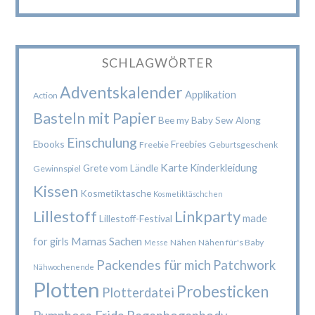
SCHLAGWÖRTER
Adventskalender
Applikation
Action
Basteln mit Papier
Bee my Baby Sew Along
Einschulung
Ebooks
Freebies
Freebie
Geburtsgeschenk
Karte
Kinderkleidung
Grete vom Ländle
Gewinnspiel
Kissen
Kosmetiktasche
Kosmetiktäschchen
Lillestoff
Linkparty
made
Lillestoff-Festival
Mamas Sachen
for girls
Nähen
Nähen für's Baby
Messe
Packendes für mich
Patchwork
Nähwochenende
Plotten
Probesticken
Plotterdatei