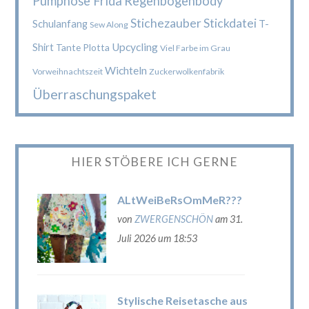
Pumphose Frida
Regenbogenbody
Stichezauber
Stickdatei
Schulanfang
T-
Sew Along
Upcycling
Shirt
Tante Plotta
Viel Farbe im Grau
Wichteln
Vorweihnachtszeit
Zuckerwolkenfabrik
Überraschungspaket
HIER STÖBERE ICH GERNE
ALtWeiBeRsOmMeR???
von
ZWERGENSCHÖN
am 31.
Juli 2026 um 18:53
Stylische Reisetasche aus