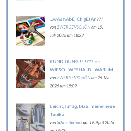
...wAs hAbE iCh gEtAn???
von
ZWERGENSCHÖN
am 19.
Juli 2026 um 18:23
KÜNDIGUNG !!!!??? =>
WIESO...WESHALB...WARUM
von
ZWERGENSCHÖN
am 26. Mai
2026 um 19:09
Leicht, luftig, blau: meine neue
Tunika
von
Schneiderherz
am 19. April 2026
um 05:00