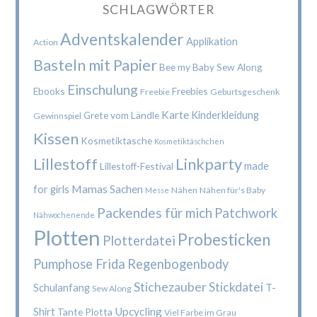
SCHLAGWÖRTER
Adventskalender
Applikation
Action
Basteln mit Papier
Bee my Baby Sew Along
Einschulung
Ebooks
Freebies
Freebie
Geburtsgeschenk
Karte
Kinderkleidung
Grete vom Ländle
Gewinnspiel
Kissen
Kosmetiktasche
Kosmetiktäschchen
Lillestoff
Linkparty
made
Lillestoff-Festival
Mamas Sachen
for girls
Nähen
Nähen für's Baby
Messe
Packendes für mich
Patchwork
Nähwochenende
Plotten
Probesticken
Plotterdatei
Pumphose Frida
Regenbogenbody
Stichezauber
Stickdatei
Schulanfang
T-
Sew Along
Upcycling
Shirt
Tante Plotta
Viel Farbe im Grau