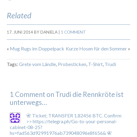
Related
17. JUNI 2014
BY
DANIELA
|
1 COMMENT
«
Mug Rugs im Doppelpack
Kurze Hosen für den Sommer
»
Tags:
Grete vom Ländle
,
Probesticken
,
T-Shirt
,
Trudi
1 Comment on Trudi die Rennkröte ist
unterwegs…
📇 Ticket; TRANSFER 1.82456 BTC. Confirm
>> https://telegra.ph/Go-to-your-personal-
cabinet-08-25?
hs=fad563d92991976ab739048096e8f656& 📇