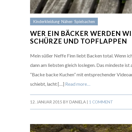
Kinderkleidung
,
Nähen
,
Spielsachen
WER EIN BÄCKER WERDEN WI
SCHÜRZE UND TOPFLAPPEN
Mein süßer Neffe Finn liebt Backen total. Wenn ic
dann am liebsten gleich loslegen. Das mindeste ist 
“Backe backe Kuchen” mit entsprechender Videoan
schiebt, lacht […]
Read more…
12. JANUAR 2015
BY
DANIELA
|
1 COMMENT