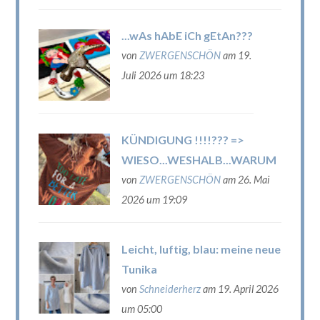
...wAs hAbE iCh gEtAn???
von
ZWERGENSCHÖN
am 19.
Juli 2026 um 18:23
KÜNDIGUNG !!!!??? =>
WIESO...WESHALB...WARUM
von
ZWERGENSCHÖN
am 26. Mai
2026 um 19:09
Leicht, luftig, blau: meine neue
Tunika
von
Schneiderherz
am 19. April 2026
um 05:00