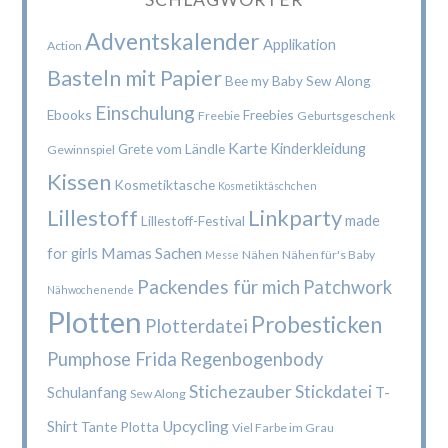
Adventskalender
Applikation
Action
Basteln mit Papier
Bee my Baby Sew Along
Einschulung
Ebooks
Freebies
Freebie
Geburtsgeschenk
Karte
Kinderkleidung
Grete vom Ländle
Gewinnspiel
Kissen
Kosmetiktasche
Kosmetiktäschchen
Lillestoff
Linkparty
made
Lillestoff-Festival
Mamas Sachen
for girls
Nähen
Nähen für's Baby
Messe
Packendes für mich
Patchwork
Nähwochenende
Plotten
Probesticken
Plotterdatei
Pumphose Frida
Regenbogenbody
Stichezauber
Stickdatei
Schulanfang
T-
Sew Along
Upcycling
Shirt
Tante Plotta
Viel Farbe im Grau