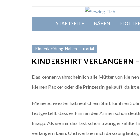
STARTSEITE
NÄHEN
PLOTTE
Kinderkleidung
,
Nähen
,
Tutorial
KINDERSHIRT VERLÄNGERN – 
Das kennen wahrscheinlich alle Mütter von kleine
kleinen Racker oder die Prinzessin gekauft, da ist e
Meine Schwester hat neulich ein Shirt für ihren Soh
festgestellt, dass es Finn an den Armen schon deutl
knapp. Als sie mir das fast schon traurig erzählte, 
verlängern kann. Und weil sie mich da so ungläubig 