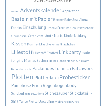
SCHLAGWÖRTER
Adventskalender
Applikation
Action
Basteln mit Papier
Bee my Baby Sew Along
Einschulung
Ebooks
Freebies
Freebie
Geburtsgeschenk
Karte
Kinderkleidung
Grete vom Ländle
Gewinnspiel
Kissen
Kosmetiktasche
Kosmetiktäschchen
Lillestoff
Linkparty
made
Lillestoff-Festival
Mamas Sachen
for girls
Nähen
Nähen für's Baby
Messe
Packendes für mich
Patchwork
Nähwochenende
Plotten
Probesticken
Plotterdatei
Pumphose Frida
Regenbogenbody
Stichezauber
Stickdatei
Schulanfang
T-
Sew Along
Upcycling
Shirt
Tante Plotta
Viel Farbe im Grau