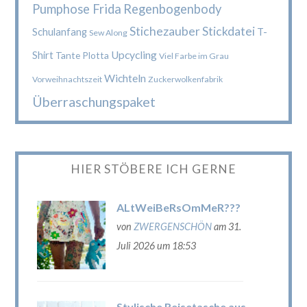
Pumphose Frida
Regenbogenbody
Stichezauber
Stickdatei
Schulanfang
T-
Sew Along
Upcycling
Shirt
Tante Plotta
Viel Farbe im Grau
Wichteln
Vorweihnachtszeit
Zuckerwolkenfabrik
Überraschungspaket
HIER STÖBERE ICH GERNE
ALtWeiBeRsOmMeR???
von
ZWERGENSCHÖN
am 31.
Juli 2026 um 18:53
Stylische Reisetasche aus