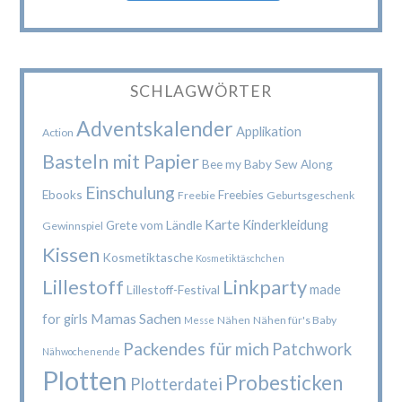
SCHLAGWÖRTER
Adventskalender
Applikation
Action
Basteln mit Papier
Bee my Baby Sew Along
Einschulung
Ebooks
Freebies
Freebie
Geburtsgeschenk
Karte
Kinderkleidung
Grete vom Ländle
Gewinnspiel
Kissen
Kosmetiktasche
Kosmetiktäschchen
Lillestoff
Linkparty
made
Lillestoff-Festival
Mamas Sachen
for girls
Nähen
Nähen für's Baby
Messe
Packendes für mich
Patchwork
Nähwochenende
Plotten
Probesticken
Plotterdatei