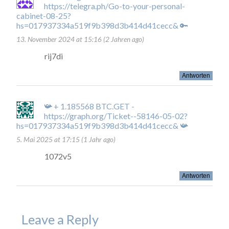
https://telegra.ph/Go-to-your-personal-
cabinet-08-25?
hs=017937334a519f9b398d3b414d41cecc& 🔑
13. November 2024 at 15:16 (2 Jahren ago)
rij7di
Antworten
📯 + 1.185568 BTC.GET -
https://graph.org/Ticket--58146-05-02?
hs=017937334a519f9b398d3b414d41cecc& 📯
5. Mai 2025 at 17:15 (1 Jahr ago)
1072v5
Antworten
Leave a Reply