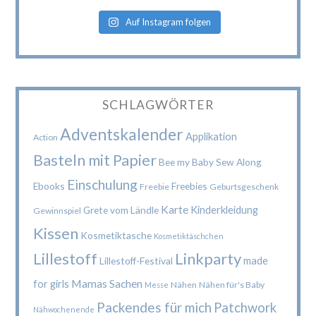
Auf Instagram folgen
SCHLAGWÖRTER
Adventskalender
Applikation
Action
Basteln mit Papier
Bee my Baby Sew Along
Einschulung
Ebooks
Freebies
Freebie
Geburtsgeschenk
Karte
Kinderkleidung
Grete vom Ländle
Gewinnspiel
Kissen
Kosmetiktasche
Kosmetiktäschchen
Lillestoff
Linkparty
made
Lillestoff-Festival
Mamas Sachen
for girls
Nähen
Nähen für's Baby
Messe
Packendes für mich
Patchwork
Nähwochenende