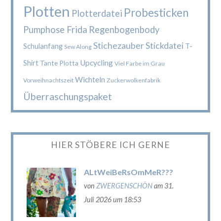
Plotten
Probesticken
Plotterdatei
Pumphose Frida
Regenbogenbody
Stichezauber
Stickdatei
Schulanfang
T-
Sew Along
Upcycling
Shirt
Tante Plotta
Viel Farbe im Grau
Wichteln
Vorweihnachtszeit
Zuckerwolkenfabrik
Überraschungspaket
HIER STÖBERE ICH GERNE
ALtWeiBeRsOmMeR???
von
ZWERGENSCHÖN
am 31.
Juli 2026 um 18:53