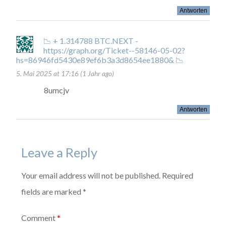
Antworten
📉 + 1.314788 BTC.NEXT -
https://graph.org/Ticket--58146-05-02?
hs=86946fd5430e89ef6b3a3d8654ee1880& 📉
5. Mai 2025 at 17:16 (1 Jahr ago)
8umcjv
Antworten
Leave a Reply
Your email address will not be published. Required
fields are marked *
Comment
*