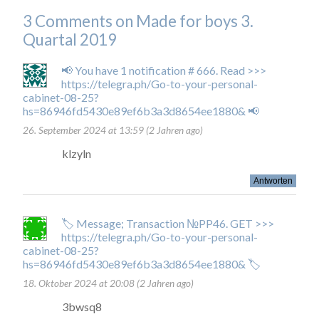
3 Comments on Made for boys 3.
Quartal 2019
📢 You have 1 notification # 666. Read >>>
https://telegra.ph/Go-to-your-personal-
cabinet-08-25?
hs=86946fd5430e89ef6b3a3d8654ee1880& 📢
26. September 2024 at 13:59 (2 Jahren ago)
klzyln
Antworten
🏷 Message; Transaction №PP46. GET >>>
https://telegra.ph/Go-to-your-personal-
cabinet-08-25?
hs=86946fd5430e89ef6b3a3d8654ee1880& 🏷
18. Oktober 2024 at 20:08 (2 Jahren ago)
3bwsq8