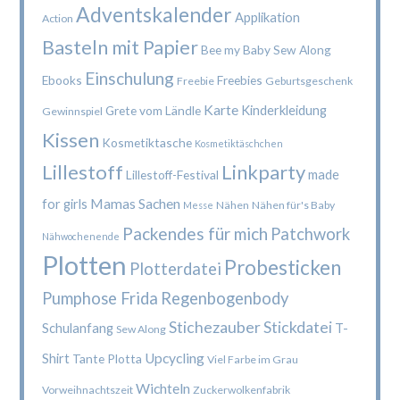
Adventskalender
Applikation
Action
Basteln mit Papier
Bee my Baby Sew Along
Einschulung
Ebooks
Freebies
Freebie
Geburtsgeschenk
Karte
Kinderkleidung
Grete vom Ländle
Gewinnspiel
Kissen
Kosmetiktasche
Kosmetiktäschchen
Lillestoff
Linkparty
made
Lillestoff-Festival
Mamas Sachen
for girls
Nähen
Nähen für's Baby
Messe
Packendes für mich
Patchwork
Nähwochenende
Plotten
Probesticken
Plotterdatei
Pumphose Frida
Regenbogenbody
Stichezauber
Stickdatei
Schulanfang
T-
Sew Along
Upcycling
Shirt
Tante Plotta
Viel Farbe im Grau
Wichteln
Vorweihnachtszeit
Zuckerwolkenfabrik