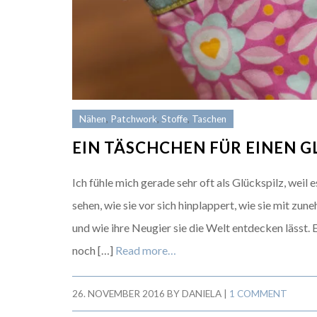
Nähen
,
Patchwork
,
Stoffe
,
Taschen
EIN TÄSCHCHEN FÜR EINEN G
Ich fühle mich gerade sehr oft als Glückspilz, weil
sehen, wie sie vor sich hinplappert, wie sie mit 
und wie ihre Neugier sie die Welt entdecken lässt. 
noch […]
Read more…
26. NOVEMBER 2016
BY
DANIELA
|
1 COMMENT