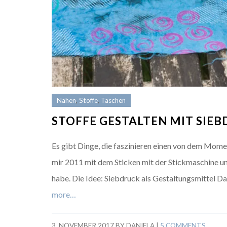
Nähen
,
Stoffe
,
Taschen
STOFFE GESTALTEN MIT SIEBD
Es gibt Dinge, die faszinieren einen von dem Mome
mir 2011 mit dem Sticken mit der Stickmaschine un
habe. Die Idee: Siebdruck als Gestaltungsmittel Da
more…
3. NOVEMBER 2017
BY
DANIELA
|
5 COMMENTS