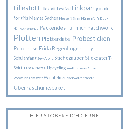
Lillestoff
Linkparty
made
Lillestoff-Festival
Mamas Sachen
for girls
Nähen
Nähen für's Baby
Messe
Packendes für mich
Patchwork
Nähwochenende
Plotten
Probesticken
Plotterdatei
Pumphose Frida
Regenbogenbody
Stichezauber
Stickdatei
Schulanfang
T-
Sew Along
Upcycling
Shirt
Tante Plotta
Viel Farbe im Grau
Wichteln
Vorweihnachtszeit
Zuckerwolkenfabrik
Überraschungspaket
HIER STÖBERE ICH GERNE