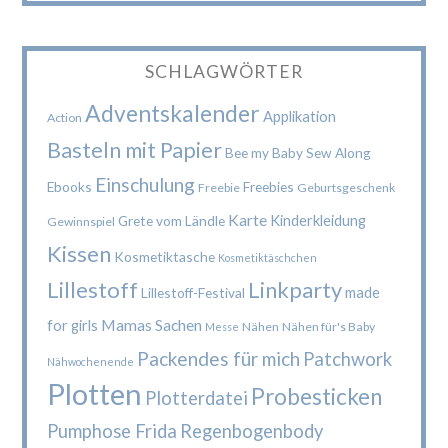
SCHLAGWÖRTER
Adventskalender
Applikation
Action
Basteln mit Papier
Bee my Baby Sew Along
Einschulung
Ebooks
Freebies
Freebie
Geburtsgeschenk
Karte
Kinderkleidung
Grete vom Ländle
Gewinnspiel
Kissen
Kosmetiktasche
Kosmetiktäschchen
Lillestoff
Linkparty
made
Lillestoff-Festival
Mamas Sachen
for girls
Nähen
Nähen für's Baby
Messe
Packendes für mich
Patchwork
Nähwochenende
Plotten
Probesticken
Plotterdatei
Pumphose Frida
Regenbogenbody