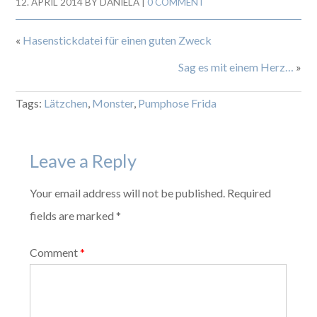
12. APRIL 2014
BY
DANIELA
|
0 COMMENT
«
Hasenstickdatei für einen guten Zweck
Sag es mit einem Herz…
»
Tags:
Lätzchen
,
Monster
,
Pumphose Frida
Leave a Reply
Your email address will not be published. Required
fields are marked *
Comment
*