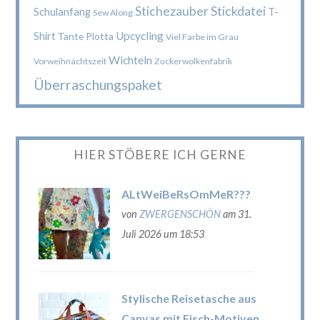
Stichezauber
Stickdatei
Schulanfang
T-
Sew Along
Upcycling
Shirt
Tante Plotta
Viel Farbe im Grau
Wichteln
Vorweihnachtszeit
Zuckerwolkenfabrik
Überraschungspaket
HIER STÖBERE ICH GERNE
ALtWeiBeRsOmMeR???
von
ZWERGENSCHÖN
am 31.
Juli 2026 um 18:53
Stylische Reisetasche aus
Canvas mit Fisch-Motiven