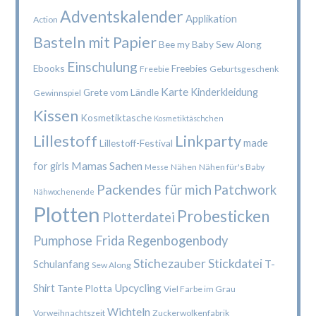
Adventskalender
Applikation
Action
Basteln mit Papier
Bee my Baby Sew Along
Einschulung
Ebooks
Freebies
Freebie
Geburtsgeschenk
Karte
Kinderkleidung
Grete vom Ländle
Gewinnspiel
Kissen
Kosmetiktasche
Kosmetiktäschchen
Lillestoff
Linkparty
made
Lillestoff-Festival
Mamas Sachen
for girls
Nähen
Nähen für's Baby
Messe
Packendes für mich
Patchwork
Nähwochenende
Plotten
Probesticken
Plotterdatei
Pumphose Frida
Regenbogenbody
Stichezauber
Stickdatei
Schulanfang
T-
Sew Along
Upcycling
Shirt
Tante Plotta
Viel Farbe im Grau
Wichteln
Vorweihnachtszeit
Zuckerwolkenfabrik