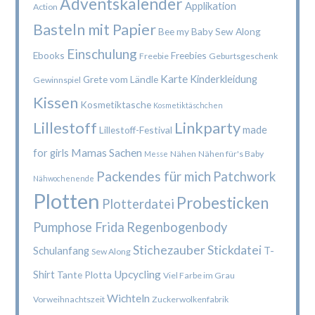
Adventskalender
Applikation
Action
Basteln mit Papier
Bee my Baby Sew Along
Einschulung
Ebooks
Freebies
Freebie
Geburtsgeschenk
Karte
Kinderkleidung
Grete vom Ländle
Gewinnspiel
Kissen
Kosmetiktasche
Kosmetiktäschchen
Lillestoff
Linkparty
made
Lillestoff-Festival
Mamas Sachen
for girls
Nähen
Nähen für's Baby
Messe
Packendes für mich
Patchwork
Nähwochenende
Plotten
Probesticken
Plotterdatei
Pumphose Frida
Regenbogenbody
Stichezauber
Stickdatei
Schulanfang
T-
Sew Along
Upcycling
Shirt
Tante Plotta
Viel Farbe im Grau
Wichteln
Vorweihnachtszeit
Zuckerwolkenfabrik