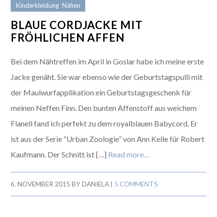
Kinderkleidung
,
Nähen
BLAUE CORDJACKE MIT
FRÖHLICHEN AFFEN
Bei dem Nähtreffen im April in Goslar habe ich meine erste
Jacke genäht. Sie war ebenso wie der Geburtstagspulli mit
der Maulwurfapplikation ein Geburtstagsgeschenk für
meinen Neffen Finn. Den bunten Affenstoff aus weichem
Flanell fand ich perfekt zu dem royalblauen Babycord. Er
ist aus der Serie “Urban Zoologie” von Ann Kelle für Robert
Kaufmann. Der Schnitt ist […]
Read more…
6. NOVEMBER 2015
BY
DANIELA
|
5 COMMENTS