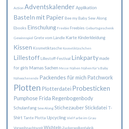
Adventskalender
Applikation
Action
Basteln mit Papier
Bee my Baby Sew Along
Einschulung
Ebooks
Freebies
Freebie
Geburtsgeschenk
Karte
Kinderkleidung
Grete vom Ländle
Gewinnspiel
Kissen
Kosmetiktasche
Kosmetiktäschchen
Lillestoff
Linkparty
made
Lillestoff-Festival
Mamas Sachen
for girls
Nähen
Nähen für's Baby
Messe
Packendes für mich
Patchwork
Nähwochenende
Plotten
Probesticken
Plotterdatei
Pumphose Frida
Regenbogenbody
Stichezauber
Stickdatei
Schulanfang
T-
Sew Along
Upcycling
Shirt
Tante Plotta
Viel Farbe im Grau
Wichteln
Vorweihnachtszeit
Zuckerwolkenfabrik