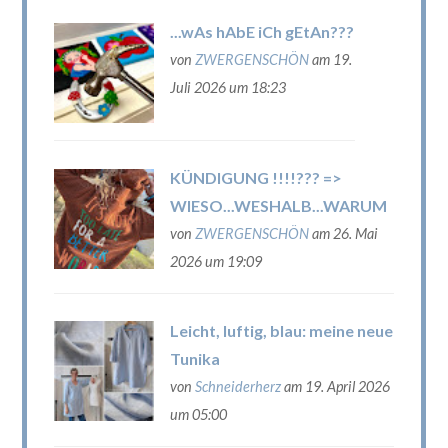
...wAs hAbE iCh gEtAn???
von
ZWERGENSCHÖN
am 19.
Juli 2026 um 18:23
KÜNDIGUNG !!!!??? =>
WIESO...WESHALB...WARUM
von
ZWERGENSCHÖN
am 26. Mai
2026 um 19:09
Leicht, luftig, blau: meine neue
Tunika
von
Schneiderherz
am 19. April 2026
um 05:00