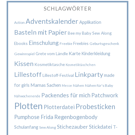
SCHLAGWÖRTER
Adventskalender
Applikation
Action
Basteln mit Papier
Bee my Baby Sew Along
Einschulung
Ebooks
Freebies
Freebie
Geburtsgeschenk
Karte
Kinderkleidung
Grete vom Ländle
Gewinnspiel
Kissen
Kosmetiktasche
Kosmetiktäschchen
Lillestoff
Linkparty
made
Lillestoff-Festival
Mamas Sachen
for girls
Nähen
Nähen für's Baby
Messe
Packendes für mich
Patchwork
Nähwochenende
Plotten
Probesticken
Plotterdatei
Pumphose Frida
Regenbogenbody
Stichezauber
Stickdatei
Schulanfang
T-
Sew Along