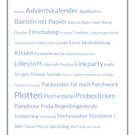
Adventskalender
Applikation
Action
Basteln mit Papier
Bee my Baby Sew Along
Einschulung
Ebooks
Freebies
Freebie
Geburtsgeschenk
Karte
Kinderkleidung
Grete vom Ländle
Gewinnspiel
Kissen
Kosmetiktasche
Kosmetiktäschchen
Lillestoff
Linkparty
made
Lillestoff-Festival
Mamas Sachen
for girls
Nähen
Nähen für's Baby
Messe
Packendes für mich
Patchwork
Nähwochenende
Plotten
Probesticken
Plotterdatei
Pumphose Frida
Regenbogenbody
Stichezauber
Stickdatei
Schulanfang
T-
Sew Along
Upcycling
Shirt
Tante Plotta
Viel Farbe im Grau