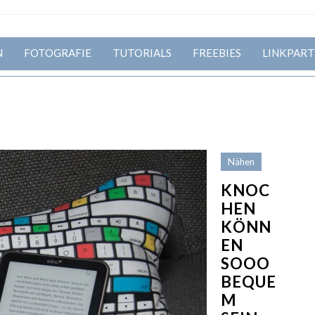
N
FOTOGRAFIE
TUTORIALS
FREEBIES
LINKPART
Nähen
KNOC
HEN
KÖNN
EN
SOOO
BEQUE
M