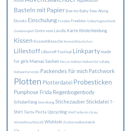
Action
Basteln mit Papier
Bee my Baby Sew Along
Einschulung
Ebooks
Freebies
Freebie
Geburtsgeschenk
Karte
Kinderkleidung
Grete vom Ländle
Gewinnspiel
Kissen
Kosmetiktasche
Kosmetiktäschchen
Lillestoff
Linkparty
made
Lillestoff-Festival
Mamas Sachen
for girls
Nähen
Nähen für's Baby
Messe
Packendes für mich
Patchwork
Nähwochenende
Plotten
Probesticken
Plotterdatei
Pumphose Frida
Regenbogenbody
Stichezauber
Stickdatei
Schulanfang
T-
Sew Along
Upcycling
Shirt
Tante Plotta
Viel Farbe im Grau
Wichteln
Vorweihnachtszeit
Zuckerwolkenfabrik