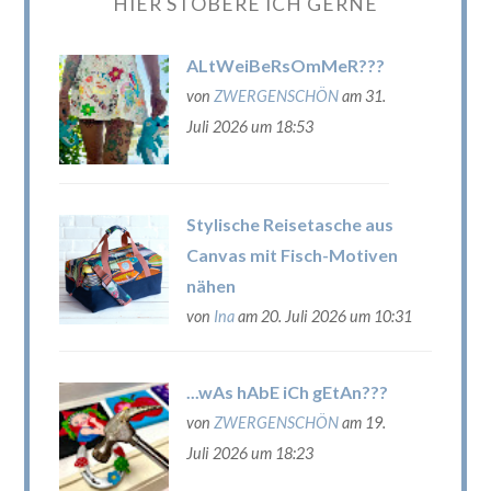
HIER STÖBERE ICH GERNE
ALtWeiBeRsOmMeR???
von
ZWERGENSCHÖN
am 31.
Juli 2026 um 18:53
Stylische Reisetasche aus
Canvas mit Fisch-Motiven
nähen
von
Ina
am 20. Juli 2026 um 10:31
...wAs hAbE iCh gEtAn???
von
ZWERGENSCHÖN
am 19.
Juli 2026 um 18:23