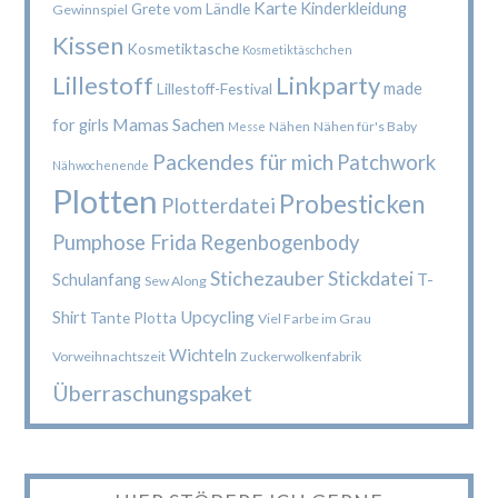
Karte
Kinderkleidung
Grete vom Ländle
Gewinnspiel
Kissen
Kosmetiktasche
Kosmetiktäschchen
Lillestoff
Linkparty
made
Lillestoff-Festival
Mamas Sachen
for girls
Nähen
Nähen für's Baby
Messe
Packendes für mich
Patchwork
Nähwochenende
Plotten
Probesticken
Plotterdatei
Pumphose Frida
Regenbogenbody
Stichezauber
Stickdatei
Schulanfang
T-
Sew Along
Upcycling
Shirt
Tante Plotta
Viel Farbe im Grau
Wichteln
Vorweihnachtszeit
Zuckerwolkenfabrik
Überraschungspaket