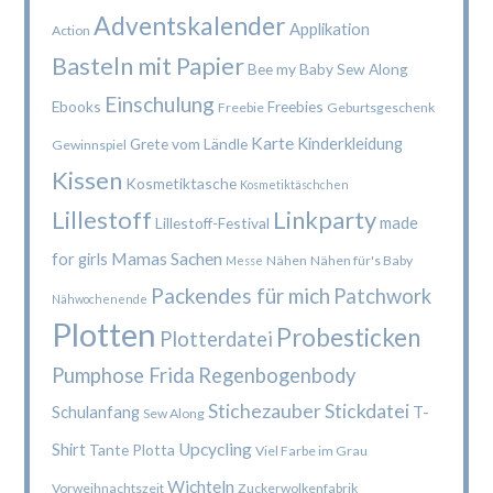
Adventskalender
Applikation
Action
Basteln mit Papier
Bee my Baby Sew Along
Einschulung
Ebooks
Freebies
Freebie
Geburtsgeschenk
Karte
Kinderkleidung
Grete vom Ländle
Gewinnspiel
Kissen
Kosmetiktasche
Kosmetiktäschchen
Lillestoff
Linkparty
made
Lillestoff-Festival
Mamas Sachen
for girls
Nähen
Nähen für's Baby
Messe
Packendes für mich
Patchwork
Nähwochenende
Plotten
Probesticken
Plotterdatei
Pumphose Frida
Regenbogenbody
Stichezauber
Stickdatei
Schulanfang
T-
Sew Along
Upcycling
Shirt
Tante Plotta
Viel Farbe im Grau
Wichteln
Vorweihnachtszeit
Zuckerwolkenfabrik