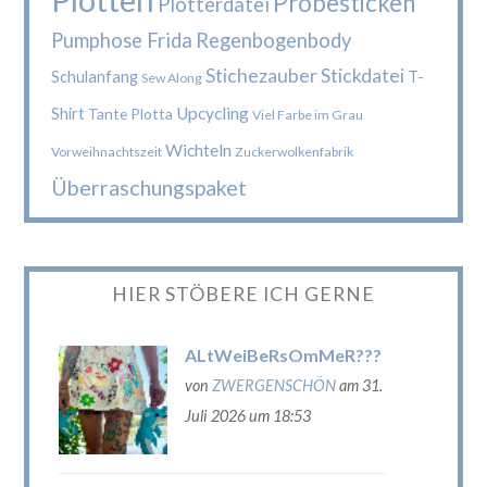
Probesticken
Plotterdatei
Pumphose Frida
Regenbogenbody
Stichezauber
Stickdatei
Schulanfang
T-
Sew Along
Upcycling
Shirt
Tante Plotta
Viel Farbe im Grau
Wichteln
Vorweihnachtszeit
Zuckerwolkenfabrik
Überraschungspaket
HIER STÖBERE ICH GERNE
ALtWeiBeRsOmMeR???
von
ZWERGENSCHÖN
am 31.
Juli 2026 um 18:53