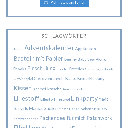
Auf Instagram folgen
SCHLAGWÖRTER
Adventskalender
Applikation
Action
Basteln mit Papier
Bee my Baby Sew Along
Einschulung
Ebooks
Freebies
Freebie
Geburtsgeschenk
Karte
Kinderkleidung
Grete vom Ländle
Gewinnspiel
Kissen
Kosmetiktasche
Kosmetiktäschchen
Lillestoff
Linkparty
made
Lillestoff-Festival
Mamas Sachen
for girls
Nähen
Nähen für's Baby
Messe
Packendes für mich
Patchwork
Nähwochenende
Plotten