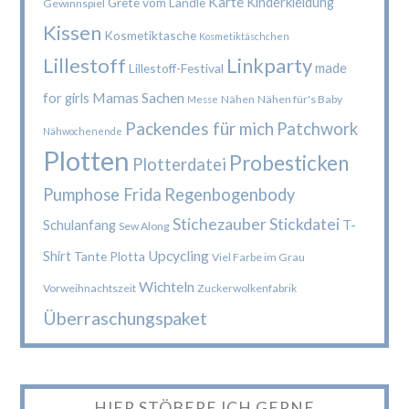
Karte
Kinderkleidung
Grete vom Ländle
Gewinnspiel
Kissen
Kosmetiktasche
Kosmetiktäschchen
Lillestoff
Linkparty
made
Lillestoff-Festival
Mamas Sachen
for girls
Nähen
Nähen für's Baby
Messe
Packendes für mich
Patchwork
Nähwochenende
Plotten
Probesticken
Plotterdatei
Pumphose Frida
Regenbogenbody
Stichezauber
Stickdatei
Schulanfang
T-
Sew Along
Upcycling
Shirt
Tante Plotta
Viel Farbe im Grau
Wichteln
Vorweihnachtszeit
Zuckerwolkenfabrik
Überraschungspaket
HIER STÖBERE ICH GERNE