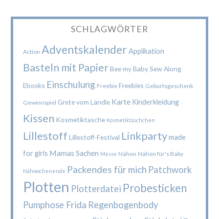
SCHLAGWÖRTER
Adventskalender
Applikation
Action
Basteln mit Papier
Bee my Baby Sew Along
Einschulung
Ebooks
Freebies
Freebie
Geburtsgeschenk
Karte
Kinderkleidung
Grete vom Ländle
Gewinnspiel
Kissen
Kosmetiktasche
Kosmetiktäschchen
Lillestoff
Linkparty
made
Lillestoff-Festival
Mamas Sachen
for girls
Nähen
Nähen für's Baby
Messe
Packendes für mich
Patchwork
Nähwochenende
Plotten
Probesticken
Plotterdatei
Pumphose Frida
Regenbogenbody