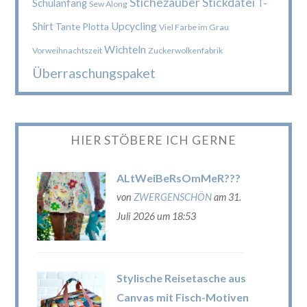
Stichezauber
Stickdatei
Schulanfang
T-
Sew Along
Upcycling
Shirt
Tante Plotta
Viel Farbe im Grau
Wichteln
Vorweihnachtszeit
Zuckerwolkenfabrik
Überraschungspaket
HIER STÖBERE ICH GERNE
ALtWeiBeRsOmMeR???
von
ZWERGENSCHÖN
am 31.
Juli 2026 um 18:53
Stylische Reisetasche aus
Canvas mit Fisch-Motiven