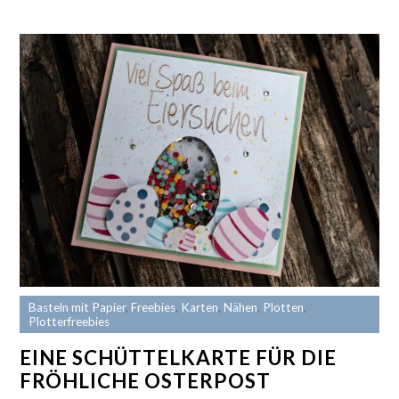
Basteln mit Papier
,
Freebies
,
Karten
,
Nähen
,
Plotten
,
Plotterfreebies
EINE SCHÜTTELKARTE FÜR DIE
FRÖHLICHE OSTERPOST