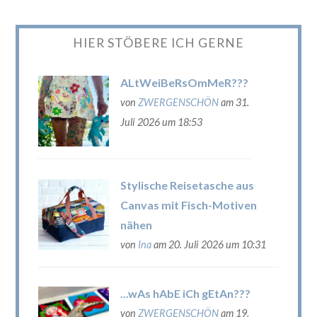
HIER STÖBERE ICH GERNE
ALtWeiBeRsOmMeR???
von
ZWERGENSCHÖN
am 31.
Juli 2026 um 18:53
Stylische Reisetasche aus
Canvas mit Fisch-Motiven
nähen
von
Ina
am 20. Juli 2026 um 10:31
...wAs hAbE iCh gEtAn???
von
ZWERGENSCHÖN
am 19.