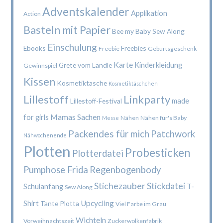
Adventskalender
Applikation
Action
Basteln mit Papier
Bee my Baby Sew Along
Einschulung
Ebooks
Freebies
Freebie
Geburtsgeschenk
Karte
Kinderkleidung
Grete vom Ländle
Gewinnspiel
Kissen
Kosmetiktasche
Kosmetiktäschchen
Lillestoff
Linkparty
made
Lillestoff-Festival
Mamas Sachen
for girls
Nähen
Nähen für's Baby
Messe
Packendes für mich
Patchwork
Nähwochenende
Plotten
Probesticken
Plotterdatei
Pumphose Frida
Regenbogenbody
Stichezauber
Stickdatei
Schulanfang
T-
Sew Along
Upcycling
Shirt
Tante Plotta
Viel Farbe im Grau
Wichteln
Vorweihnachtszeit
Zuckerwolkenfabrik