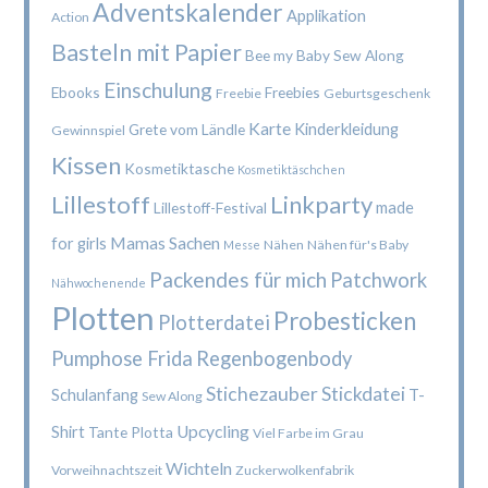
Adventskalender
Applikation
Action
Basteln mit Papier
Bee my Baby Sew Along
Einschulung
Ebooks
Freebies
Freebie
Geburtsgeschenk
Karte
Kinderkleidung
Grete vom Ländle
Gewinnspiel
Kissen
Kosmetiktasche
Kosmetiktäschchen
Lillestoff
Linkparty
made
Lillestoff-Festival
Mamas Sachen
for girls
Nähen
Nähen für's Baby
Messe
Packendes für mich
Patchwork
Nähwochenende
Plotten
Probesticken
Plotterdatei
Pumphose Frida
Regenbogenbody
Stichezauber
Stickdatei
Schulanfang
T-
Sew Along
Upcycling
Shirt
Tante Plotta
Viel Farbe im Grau
Wichteln
Vorweihnachtszeit
Zuckerwolkenfabrik