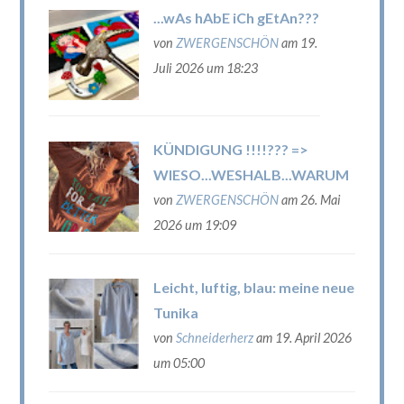
...wAs hAbE iCh gEtAn???
von
ZWERGENSCHÖN
am 19.
Juli 2026 um 18:23
KÜNDIGUNG !!!!??? =>
WIESO...WESHALB...WARUM
von
ZWERGENSCHÖN
am 26. Mai
2026 um 19:09
Leicht, luftig, blau: meine neue
Tunika
von
Schneiderherz
am 19. April 2026
um 05:00