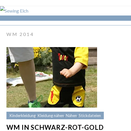
WM 2014
Kinderkleidung
,
Kleidung nähen
,
Nähen
,
Stickdateien
WM IN SCHWARZ-ROT-GOLD