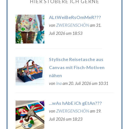
HIER STÖBERE ICH GERNE
ALtWeiBeRsOmMeR???
von
ZWERGENSCHÖN
am 31.
Juli 2026 um 18:53
Stylische Reisetasche aus
Canvas mit Fisch-Motiven
nähen
von
Ina
am 20. Juli 2026 um 10:31
...wAs hAbE iCh gEtAn???
von
ZWERGENSCHÖN
am 19.
Juli 2026 um 18:23