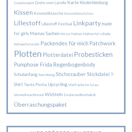
Karte
Kinderkleidung
Grete vom Ländle
Gewinnspiel
Kissen
Kosmetiktasche
Kosmetiktäschchen
Lillestoff
Linkparty
made
Lillestoff-Festival
Mamas Sachen
for girls
Nähen
Nähen für's Baby
Messe
Packendes für mich
Patchwork
Nähwochenende
Plotten
Probesticken
Plotterdatei
Pumphose Frida
Regenbogenbody
Stichezauber
Stickdatei
Schulanfang
T-
Sew Along
Upcycling
Shirt
Tante Plotta
Viel Farbe im Grau
Wichteln
Vorweihnachtszeit
Zuckerwolkenfabrik
Überraschungspaket