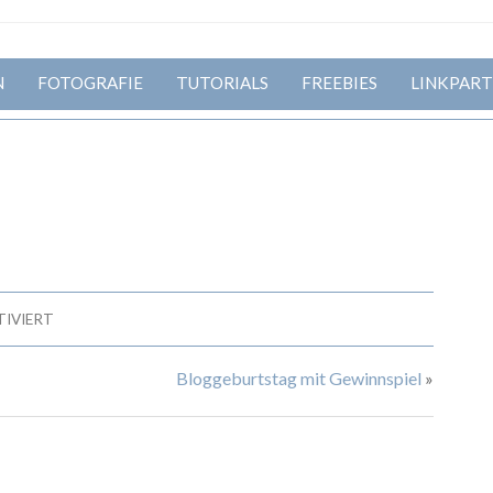
N
FOTOGRAFIE
TUTORIALS
FREEBIES
LINKPART
IVIERT
Bloggeburtstag mit Gewinnspiel
»